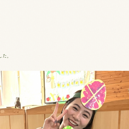
。
した。