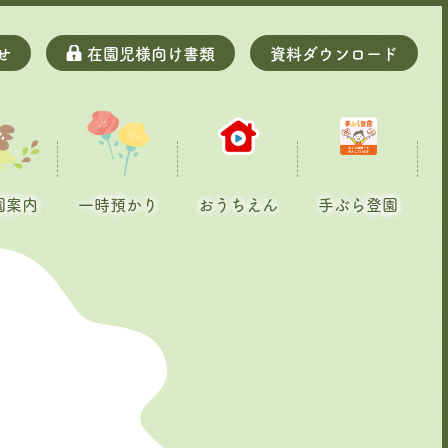
せ
在園児様向け書類
資料ダウンロード
園案内
一時預かり
おうちえん
手ぶら登園