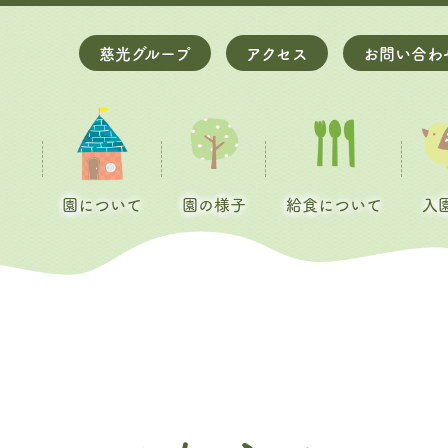
慈光グループ
アクセス
お問い合わ
園について
園の様子
給食について
入